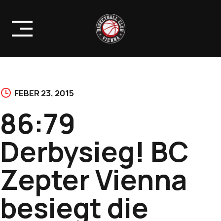
Skip
to
content
FEBER 23, 2015
86:79
Derbysieg! BC
Zepter Vienna
besiegt die