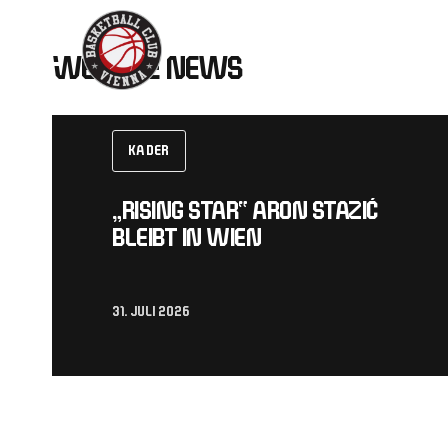
Skip
to
WEITERE NEWS
content
KADER
„RISING STAR“ ARON STAZIĆ
BLEIBT IN WIEN
31. JULI 2026