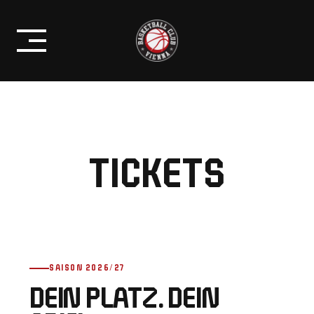
Skip
to
content
TICKETS
SAISON 2026/27
DEIN PLATZ. DEIN