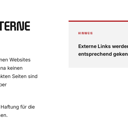
TERNE
HINWEIS
Externe Links werde
entsprechend geken
rnen Websites
nna keinen
inkten Seiten sind
ber
 Haftung für die
men.