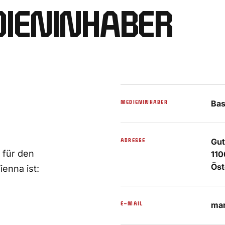
IENINHABER
MEDIENINHABER
Bas
ADRESSE
Gut
 für den
110
Öst
ienna ist:
E-MAIL
ma