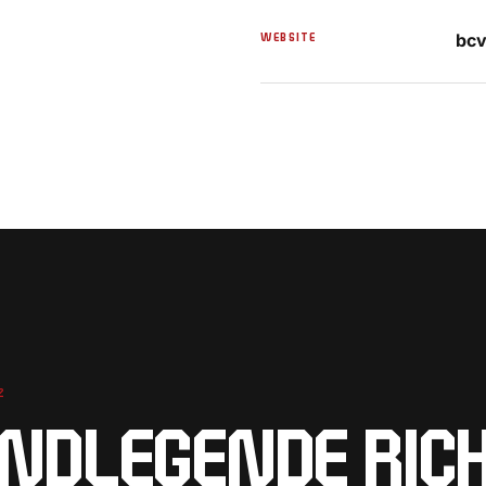
WEBSITE
bcv
Z
NDLEGENDE RIC