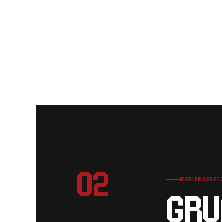
02
MEDIENGESET
GRU