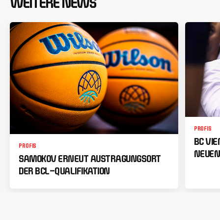
WEITERE NEWS
PROFIS
BC VI
PROFIS
NEUEN
SAMOKOV ERNEUT AUSTRAGUNGSORT
DER BCL-QUALIFIKATION