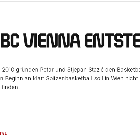
G
 BC VIENNA ENTSTE
2010 gründen Petar und Stjepan Stazić den Basketba
von Beginn an klar: Spitzenbasketball soll in Wien nich
 finden.
ITEL