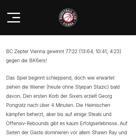
Skip
BC ZEPTER VIENNA GEWINNT 1.
to
CUP-SPIEL
content
BC Zepter Vienna gewinnt 77:22 (13:64, 10:41, 4:23)
gegen die BK6ers!
Das Spiel beginnt schleppend, doch wie erwartet
ziehen die Wiener (heute ohne Stjepan Stazic) bald
davon. Den ersten Korb der Sixers erzielt Georg
Pongratz nach über 4 Minuten. Die Heimischen
kämpfen beherzt, aber bis auf einige Steals und
Offensiv-Rebounds gibt es kaum Erfolgserlebnisse. Auf
Seiten der Gäste dominieren vor allem Shawn Ray und