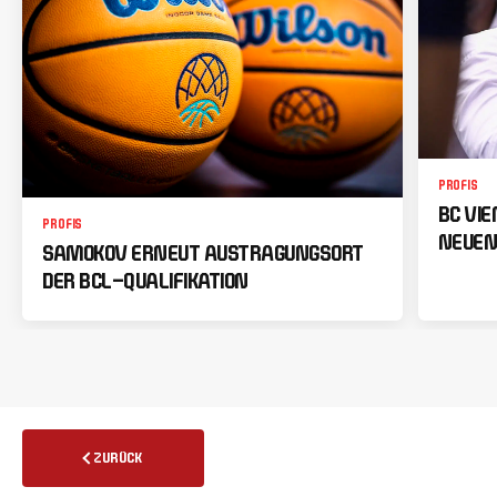
PROFIS
BC VI
PROFIS
NEUEN
SAMOKOV ERNEUT AUSTRAGUNGSORT
DER BCL-QUALIFIKATION
ZURÜCK