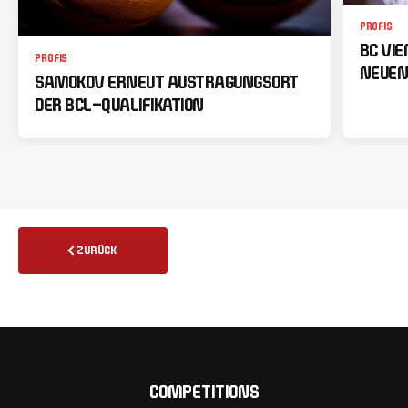
PROFIS
BC VI
PROFIS
NEUEN
SAMOKOV ERNEUT AUSTRAGUNGSORT
DER BCL-QUALIFIKATION
ZURÜCK
COMPETITIONS