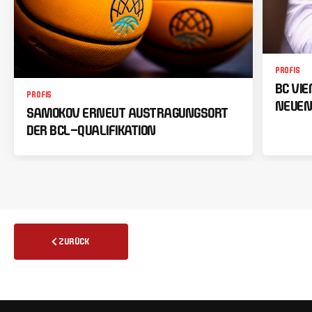
PROFIS
BC VI
PROFIS
NEUEN
SAMOKOV ERNEUT AUSTRAGUNGSORT
DER BCL-QUALIFIKATION
ZURÜCK