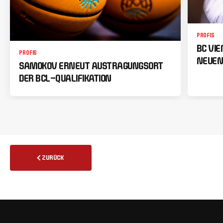
PROFIS
BC VI
PROFIS
NEUEN
SAMOKOV ERNEUT AUSTRAGUNGSORT
DER BCL-QUALIFIKATION
ZURÜCK