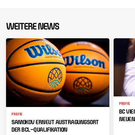
WEITERE NEWS
PROFIS
BC VI
PROFIS
NEUEN
SAMOKOV ERNEUT AUSTRAGUNGSORT
DER BCL-QUALIFIKATION