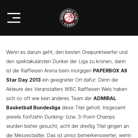
Skip
DIE SIDE-EVENTS BEIM
to
PAPERBOX ALL-STAR DAY
content
Wenn es darum geht, den besten Dreipunktwerfer und
den spektakulärsten Dunker der Liga zu krönen, dann
ist die Raiffeisen Arena beim morgigen
PAPERBOX All
Star Day 2013
ein geeigneter Ort dafür: Denn die
Akteure des Veranstalters WBC Raiffeisen Wels haben
sich so oft wie kein anderes Team der
ADMIRAL
Basketball Bundesliga
diese Titel geholt. Insgesamt
jeweils fünfzehn Dunking- bzw. 3-Point-Champs
wurden bisher gesucht, acht der dreißig Titel gingen an
die Messestädter. Das ist umso bemerkenswerter, wenn