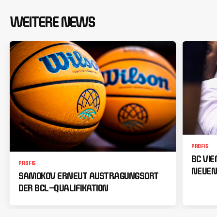
WEITERE NEWS
PROFIS
BC VI
PROFIS
NEUEN
SAMOKOV ERNEUT AUSTRAGUNGSORT
DER BCL-QUALIFIKATION