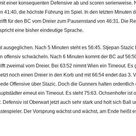
 mit einer konsequenten Defensive ab und scoren serienweise. 
n 41:40, die höchste Führung im Spiel. In den letzten Minuten 
rifft für den BC vom Dreier zum Pausenstand von 46:31. Die 
spricht eine bisher eindeutige Sprache.
nt ausgeglichen. Nach 5 Minuten steht es 56:45. Stjepan Stazic be
 offensiv schwächeln. Nach 6 Minuten kommt der BC auf 56:5
rifft zweimal vom Dreier. Bei 63:52 nimmt Wien ein Timeout. E
etzt noch einen Dreier in den Korb und mit 66:54 endet das 3. Vi
 jede Offensive über Stazic. Doch die Gunners halten ordentlic
tstädter erneut ein Timeout. Es steht 75:63. Ochsenhofer ist on 
er. Defensiv ist Oberwart jetzt auch sehr stark und holt sich Ball
tespieler. Der Vorsprung wächst und wächst, am Ende heißt e