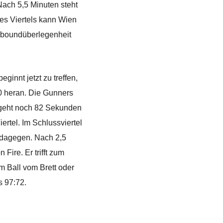
Nach 5,5 Minuten steht
des Viertels kann Wien
Reboundüberlegenheit
ginnt jetzt zu treffen,
0 heran. Die Gunners
s geht noch 82 Sekunden
ertel. Im Schlussviertel
h dagegen. Nach 2,5
Fire. Er trifft zum
 um Ball vom Brett oder
s 97:72.