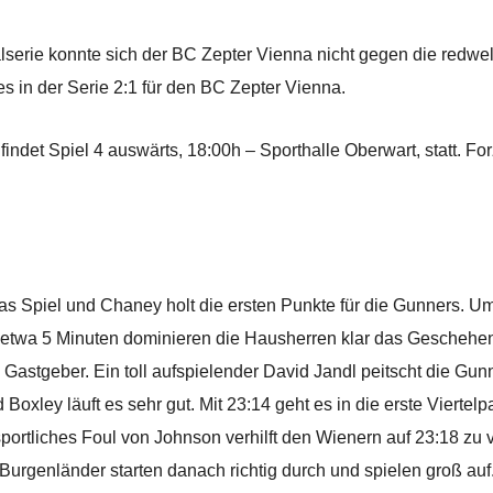
nalserie konnte sich der BC Zepter Vienna nicht gegen die redw
es in der Serie 2:1 für den BC Zepter Vienna.
et Spiel 4 auswärts, 18:00h – Sporthalle Oberwart, statt. Fo
as Spiel und Chaney holt die ersten Punkte für die Gunners. Um
ch etwa 5 Minuten dominieren die Hausherren klar das Geschehe
ie Gastgeber. Ein toll aufspielender David Jandl peitscht die Gu
Boxley läuft es sehr gut. Mit 23:14 geht es in die erste Viertel
portliches Foul von Johnson verhilft den Wienern auf 23:18 zu
 Burgenländer starten danach richtig durch und spielen groß au