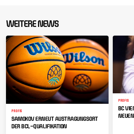
WEITERE NEWS
PROFIS
BC VI
PROFIS
NEUEN
SAMOKOV ERNEUT AUSTRAGUNGSORT
DER BCL-QUALIFIKATION