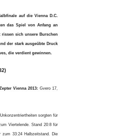
albfinale
auf die Vienna D.C.
en das Spiel v
on Anfang an
t rissen sich unsere Burschen
und der stark ausgeübte Druck
es, die verdient gewinnen.
32)
Zepter Vienna 2013:
Gvero 17,
Unkonzentriertheiten sorgten für
zum Viertelende. Stand 20:8 für
er zum 33:24 Halbzeitstand. Die