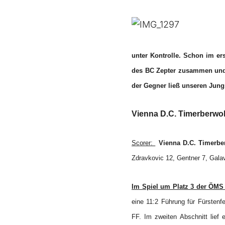
unter Kontrolle. Schon im er
des BC Zepter zusammen und d
der Gegner ließ unseren Jung
Vienna D.C. Timerberwo
Scorer:
Vienna D.C. Timerbe
Zdravkovic 12, Gentner 7, Gal
Im Spiel um Platz 3 der ÖMS 
eine 11:2 Führung für Fürstenf
FF. Im zweiten Abschnitt lief 