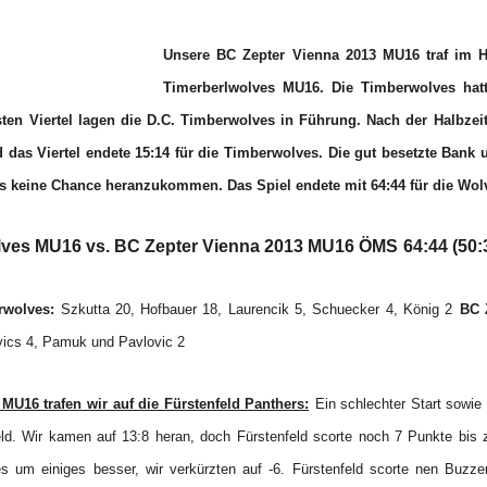
Unsere BC Zepter Vienna 2013 MU16 traf
im H
Timerberlwolves MU16. D
ie
Timberwolves
hatt
sten Viertel lagen die D.C. Timberwolves in Führung. Nach der Halbzei
as Viertel endete 15:14 für die Timberwolves. Die gut besetzte Bank 
s keine Chance heranzukommen. Das Spiel endete mit 64:44 für die Wolv
lves MU16 vs. BC Zepter Vienna 2013 MU16 ÖMS
64:44 (50:
rwolves:
Szkutta 20, Hofbauer 18, Laurencik 5, Schuecker 4, König 2
BC 
avics 4, Pamuk und Pavlovic 2
MU16 trafen wir auf die Fürstenfeld Panthers:
Ein schlechter Start sowie 
eld. Wir kamen auf 13:8 heran, doch Fürstenfeld scorte noch 7 Punkte bis 
es um einiges besser, wir verkürzten auf -6. Fürstenfeld scorte nen Buzz