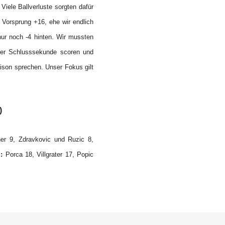
iele Ballverluste sorgten dafür
 Vorsprung +16, ehe wir endlich
ur noch -4 hinten. Wir mussten
der Schlusssekunde scoren und
aison sprechen. Unser Fokus gilt
)
r 9, Zdravkovic und Ruzic 8,
:
Porca 18, Villgrater 17, Popic