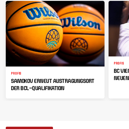
PROFIS
BC VI
PROFIS
NEUEN
SAMOKOV ERNEUT AUSTRAGUNGSORT
DER BCL-QUALIFIKATION