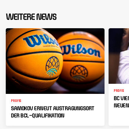
WEITERE NEWS
PROFIS
BC VI
PROFIS
NEUEN
SAMOKOV ERNEUT AUSTRAGUNGSORT
DER BCL-QUALIFIKATION