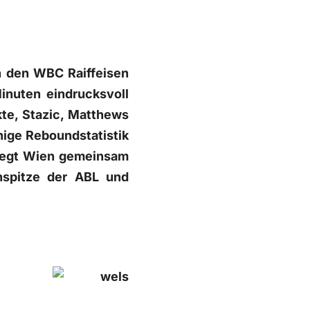
n den WBC Raiffeisen
inuten eindrucksvoll
te, Stazic, Matthews
hige Reboundstatistik
 liegt Wien gemeinsam
nspitze der ABL und