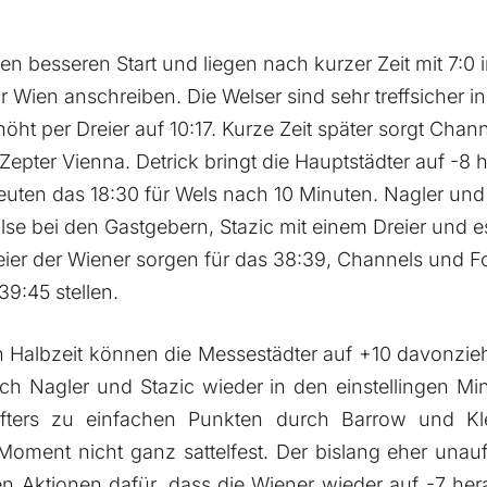
en besseren Start und liegen nach kurzer Zeit mit 7:0
r Wien anschreiben. Die Welser sind sehr treffsicher 
ht per Dreier auf 10:17. Kurze Zeit später sorgt Chann
Zepter Vienna. Detrick bringt die Hauptstädter auf -8 
ten das 18:30 für Wels nach 10 Minuten. Nagler und D
lse bei den Gastgebern, Stazic mit einem Dreier und es
ier der Wiener sorgen für das 38:39, Channels und F
9:45 stellen.
 Halbzeit können die Messestädter auf +10 davonzie
Nagler und Stazic wieder in den einstellingen Min
ers zu einfachen Punkten durch Barrow und Kle
Moment nicht ganz sattelfest. Der bislang eher unauf
en Aktionen dafür, dass die Wiener wieder auf -7 h