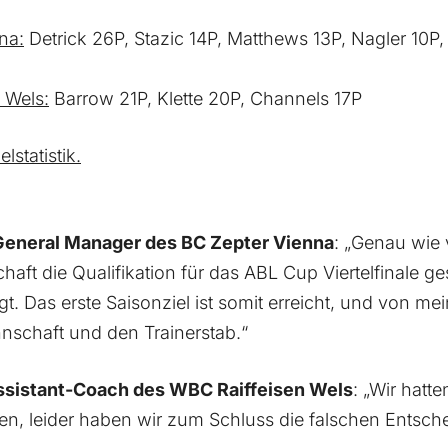
na:
Detrick 26P, Stazic 14P, Matthews 13P, Nagler 10P,
 Wels:
Barrow 21P, Klette 20P, Channels 17P
lstatistik.
 General Manager des BC Zepter Vienna
: „Genau wie 
aft die Qualifikation für das ABL Cup Viertelfinale ge
gt. Das erste Saisonziel ist somit erreicht, und von mei
nnschaft und den Trainerstab.“
ssistant-Coach des WBC Raiffeisen Wels
: „Wir hatte
len, leider haben wir zum Schluss die falschen Entsch