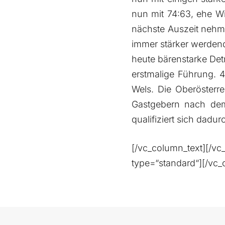
nun mit 74:63, ehe Wi
nächste Auszeit nehme
immer stärker werdend
heute bärenstarke Detr
erstmalige Führung. 4
Wels. Die Oberösterr
Gastgebern nach dem 
qualifiziert sich dadur
[/vc_column_text][/v
type=“standard“][/vc