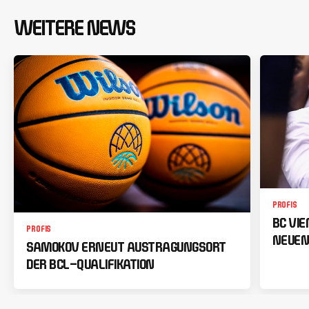
WEITERE NEWS
PROFIS
BC VI
PROFIS
NEUEN
SAMOKOV ERNEUT AUSTRAGUNGSORT
DER BCL-QUALIFIKATION