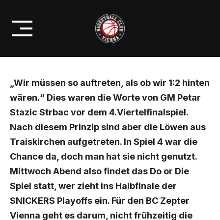
Skip
SHOWDOWN IN SPIEL 5- WER
to
ZIEHT INS HALBFINALE EIN ?
content
„Wir müssen so auftreten, als ob wir 1:2 hinten
wären.“ Dies waren die Worte von GM Petar
Stazic Strbac vor dem 4.Viertelfinalspiel.
Nach diesem Prinzip sind aber die Löwen aus
Traiskirchen aufgetreten. In Spiel 4 war die
Chance da, doch man hat sie nicht genutzt.
Mittwoch Abend also findet das Do or Die
Spiel statt, wer zieht ins Halbfinale der
SNICKERS Playoffs ein. Für den BC Zepter
Vienna geht es darum, nicht frühzeitig die