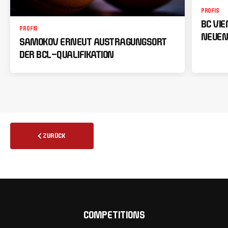
PROFIS
BC VI
PROFIS
NEUEN
SAMOKOV ERNEUT AUSTRAGUNGSORT
DER BCL-QUALIFIKATION
ZURÜCK
COMPETITIONS