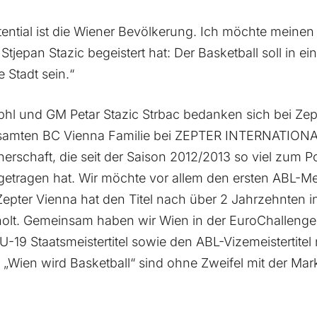
ential ist die Wiener Bevölkerung. Ich möchte meinen 
Stjepan Stazic begeistert hat: Der Basketball soll in e
ie Stadt sein.“
hl und GM Petar Stazic Strbac bedanken sich bei Zep
samten BC Vienna Familie bei ZEPTER INTERNATIONA
tnerschaft, die seit der Saison 2012/2013 so viel zum P
getragen hat. Wir möchte vor allem den ersten ABL-Mei
epter Vienna hat den Titel nach über 2 Jahrzehnten in
lt. Gemeinsam haben wir Wien in der EuroChallenge v
U-19 Staatsmeistertitel sowie den ABL-Vizemeistertitel
e „Wien wird Basketball“ sind ohne Zweifel mit der M