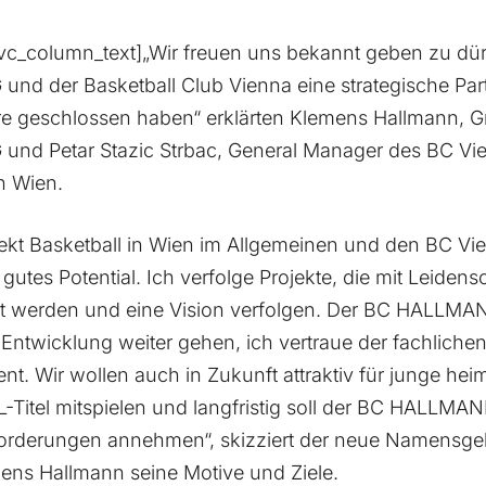
c_column_text]„Wir freuen uns bekannt geben zu dür
 der Basketball Club Vienna eine strategische Partn
 geschlossen haben“ erklärten Klemens Hallmann, G
d Petar Stazic Strbac, General Manager des BC Vi
n Wien.
jekt Basketball in Wien im Allgemeinen und den BC V
gutes Potential. Ich verfolge Projekte, die mit Leidens
ührt werden und eine Vision verfolgen. Der BC HALLM
Entwicklung weiter gehen, ich vertraue der fachlich
 Wir wollen auch in Zukunft attraktiv für junge heim
-Titel mitspielen und langfristig soll der BC HALLM
sforderungen annehmen“, skizziert der neue Namensge
ens Hallmann seine Motive und Ziele.