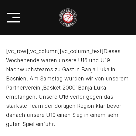
Skip
BCV: INTERNATIONALES U16 UND
to
U19 TURNIER IN BOSNIEN
content
[vc_row][vc_column][vc_column_text]Dieses
Wochenende waren unsere U16 und U19
Nachwuchsteams zu Gast in Banja Luka in
Bosnien. Am Samstag wurden wir von unserem
Partnerverein ‚Basket 2000‘ Banja Luka
empfangen. Unsere U16 verlor gegen das
stärkste Team der dortigen Region klar bevor
danach unsere U19 einen Sieg in einem sehr
guten Spiel einfuhr.