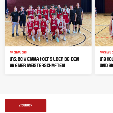
NACHWUCHS
NACHWUC
U16: BC VIENNA HOLT SILBER BEI DEN
U19 HO
WIENER MEISTERSCHAFTEN
UND SI
ZURÜCK