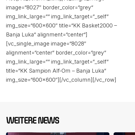
image=“8027″ border_color=“grey“
img_link_large=““ img_link_target=“_self“
img_size=“600×600″ title=“KK Basket2000 –
Banja Luka“ alignment=“center“]
[vc_single_image image=“8028″
alignment=“center“ border_color=“grey“
img_link_large=““ img_link_target=“_self“
title=“KK Sampion Alf-Om – Banja Luka“
img_size=“600×600″][/vc_column][/vc_row]
WEITERE NEWS