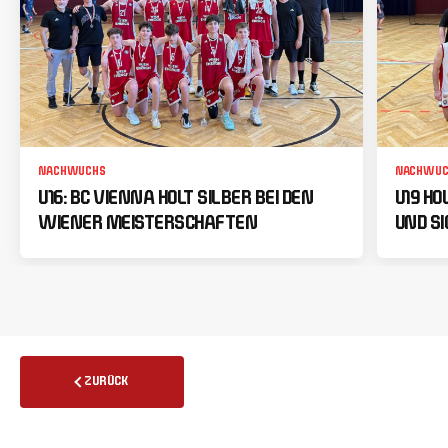
NACHWUCHS
NACHWUC
U16: BC VIENNA HOLT SILBER BEI DEN
U19 HO
WIENER MEISTERSCHAFTEN
UND SI
ZURÜCK