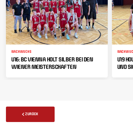
NACHWUCHS
NACHWUC
U16: BC VIENNA HOLT SILBER BEI DEN
U19 HO
WIENER MEISTERSCHAFTEN
UND SI
ZURÜCK