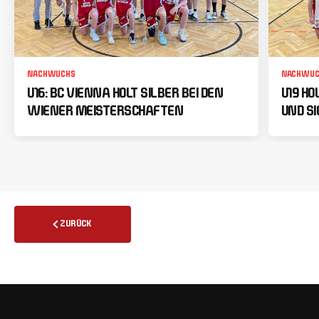
NACHWUCHS
NACHWUC
U16: BC VIENNA HOLT SILBER BEI DEN
U19 HO
WIENER MEISTERSCHAFTEN
UND SI
ZURÜCK