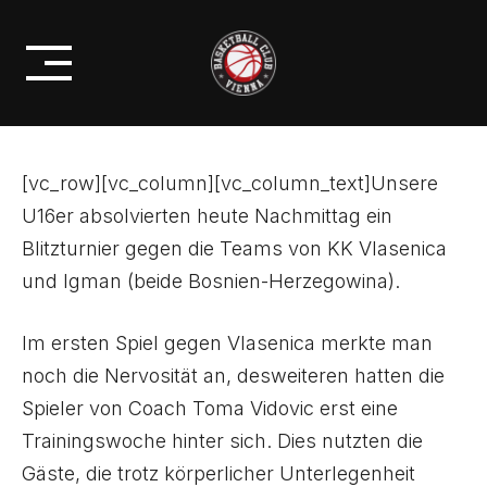
Skip
MU16: ERSTE ERKENTNISSE
to
GEWONNEN
content
[vc_row][vc_column][vc_column_text]Unsere
U16er absolvierten heute Nachmittag ein
Blitzturnier gegen die Teams von KK Vlasenica
und Igman (beide Bosnien-Herzegowina).
Im ersten Spiel gegen Vlasenica merkte man
noch die Nervosität an, desweiteren hatten die
Spieler von Coach Toma Vidovic erst eine
Trainingswoche hinter sich. Dies nutzten die
Gäste, die trotz körperlicher Unterlegenheit