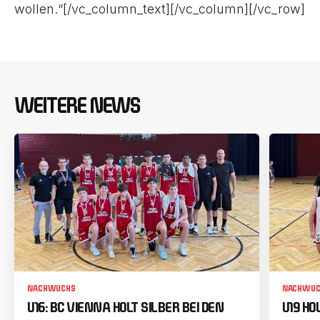
wollen.“[/vc_column_text][/vc_column][/vc_row]
WEITERE NEWS
NACHWUCHS
NACHWUC
U16: BC VIENNA HOLT SILBER BEI DEN
U19 HO