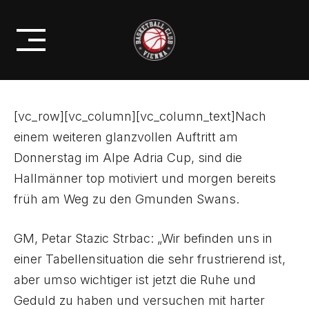
Skip
DER BC HALLMANN VIENNA ZU
to
GAST AM TRAUNSEE
content
[vc_row][vc_column][vc_column_text]Nach
einem weiteren glanzvollen Auftritt am
Donnerstag im Alpe Adria Cup, sind die
Hallmänner top motiviert und morgen bereits
früh am Weg zu den Gmunden Swans.
GM, Petar Stazic Strbac: „Wir befinden uns in
einer Tabellensituation die sehr frustrierend ist,
aber umso wichtiger ist jetzt die Ruhe und
Geduld zu haben und versuchen mit harter