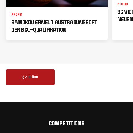
PROFIS
BC VI
PROFIS
NEUEN
SAMOKOV ERNEUT AUSTRAGUNGSORT
DER BCL-QUALIFIKATION
ZURÜCK
COMPETITIONS