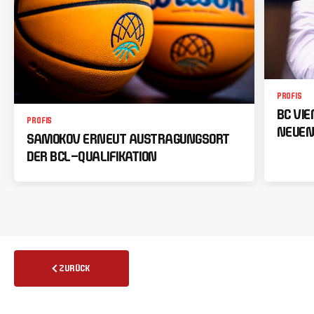
PROFIS
BC VI
PROFIS
NEUEN
SAMOKOV ERNEUT AUSTRAGUNGSORT
DER BCL-QUALIFIKATION
ZURÜCK