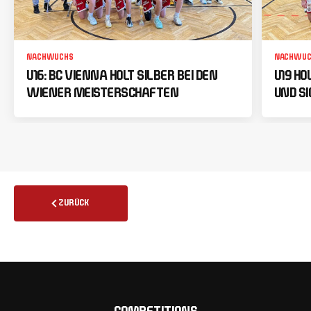
NACHWUCHS
NACHWUC
U16: BC VIENNA HOLT SILBER BEI DEN
U19 HO
WIENER MEISTERSCHAFTEN
UND SI
ZURÜCK