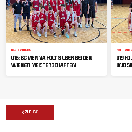
NACHWUCHS
NACHWUC
U16: BC VIENNA HOLT SILBER BEI DEN
U19 HO
WIENER MEISTERSCHAFTEN
UND SI
ZURÜCK