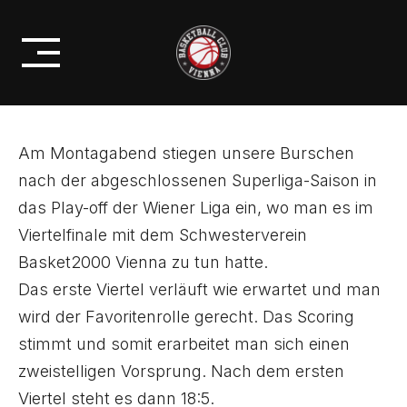
Skip
U14/1: SIEG UND VIEL SPASS IM
to
SPIEL GEGEN U14/2
content
Am Montagabend stiegen unsere Burschen
nach der abgeschlossenen Superliga-Saison in
das Play-off der Wiener Liga ein, wo man es im
Viertelfinale mit dem Schwesterverein
Basket2000 Vienna zu tun hatte.
Das erste Viertel verläuft wie erwartet und man
wird der Favoritenrolle gerecht. Das Scoring
stimmt und somit erarbeitet man sich einen
zweistelligen Vorsprung. Nach dem ersten
Viertel steht es dann 18:5.