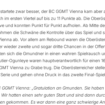
startete zwar besser, der BC GGMT Vienna kam aber a
ch im ersten Viertel auf bis zu 11 Punkte ab. Die Oberö
ive und konnten Punkt für Punkt aufholen. Ab Mitte d
ahmen die Schwäne die Kontrolle über das Spiel und s
nna ab. Vor allem am Rebound waren die Oberöster
r wieder zweite und sogar dritte Chancen in der Offen
lten sich die Gmundner in einen wahren Spielrausch un
tier-Ogunleye waren hauptverantwortlich für einen 16
T Vienna zu Grabe trug. Die Oberösterreicher stelle
e Serie und gehen ohne Druck in das zweite Final-Spiel
BC GGMT Vienna: „Gratulation an Gmunden. Sie haben 
ht. Wir hatten einen sehr guten Start und sind dann du
cken gekommen. Es war dann eine ganz schwierige Ang