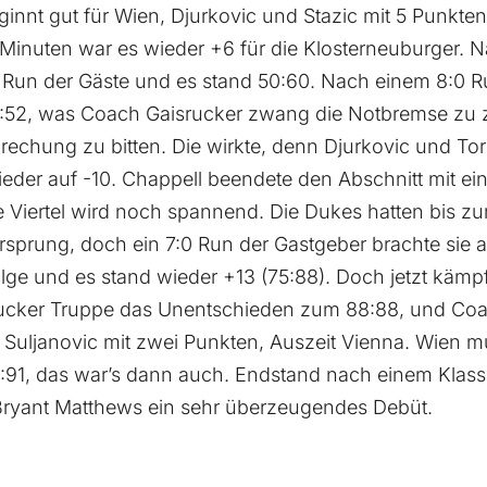
eginnt gut für Wien, Djurkovic und Stazic mit 5 Punkt
Minuten war es wieder +6 für die Klosterneuburger. 
0 Run der Gäste und es stand 50:60. Nach einem 8:0 R
8:52, was Coach Gaisrucker zwang die Notbremse zu 
rechung zu bitten. Die wirkte, denn Djurkovic und To
ieder auf -10. Chappell beendete den Abschnitt mit 
e Viertel wird noch spannend. Die Dukes hatten bis z
orsprung, doch ein 7:0 Run der Gastgeber brachte sie 
lge und es stand wieder +13 (75:88). Doch jetzt kämpf
rucker Truppe das Unentschieden zum 88:88, und Coa
 Suljanovic mit zwei Punkten, Auszeit Vienna. Wien mu
:91, das war’s dann auch. Endstand nach einem Klasse
ryant Matthews ein sehr überzeugendes Debüt.