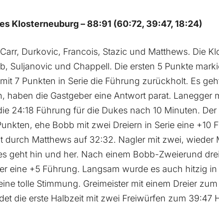
es Klosterneuburg – 88:91 (60:72, 39:47, 18:24)
 Carr, Durkovic, Francois, Stazic und Matthews. Die K
b, Suljanovic und Chappell. Die ersten 5 Punkte mar
mit 7 Punkten in Serie die Führung zurückholt. Es geh
, haben die Gastgeber eine Antwort parat. Lanegger m
die 24:18 Führung für die Dukes nach 10 Minuten. Der 
Punkten, ehe Bobb mit zwei Dreiern in Serie eine +10 
 durch Matthews auf 32:32. Nagler mit zwei, wieder 
es geht hin und her. Nach einem Bobb-Zweierund dre
er eine +5 Führung. Langsam wurde es auch hitzig in d
ne tolle Stimmung. Greimeister mit einem Dreier zum
et die erste Halbzeit mit zwei Freiwürfen zum 39:47 H