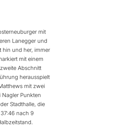
losterneuburger mit
kieren Lanegger und
t hin und her, immer
arkiert mit einem
zweite Abschnitt
Führung herausspielt
Matthews mit zwei
i Nagler Punkten
er Stadthalle, die
 37:46 nach 9
albzeitstand.