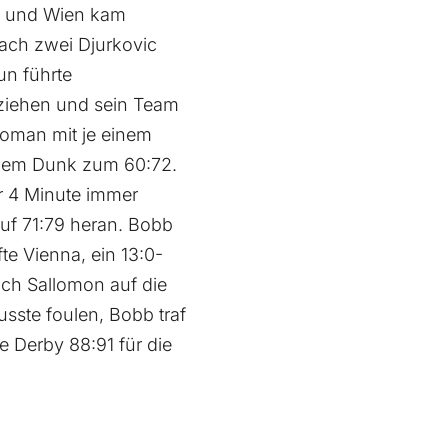
en und Wien kam
Nach zwei Djurkovic
un führte
ziehen und sein Team
roman mit je einem
einem Dunk zum 60:72.
ur 4 Minute immer
auf 71:79 heran. Bobb
te Vienna, ein 13:0-
ch Sallomon auf die
sste foulen, Bobb traf
 Derby 88:91 für die