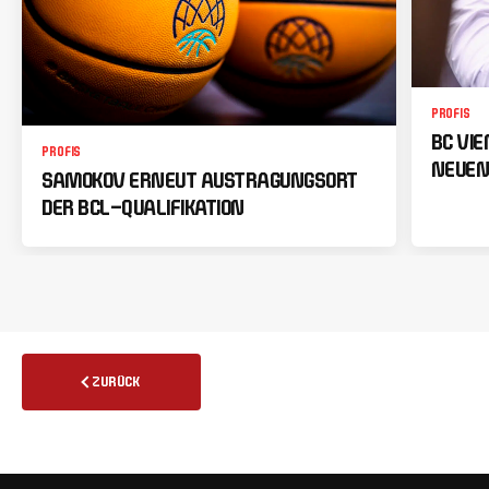
PROFIS
BC VI
PROFIS
NEUEN
SAMOKOV ERNEUT AUSTRAGUNGSORT
DER BCL-QUALIFIKATION
ZURÜCK