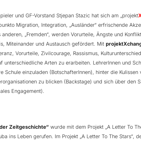
pieler und GF-Vorstand Stjepan Stazic hat sich am „projekt
punkto Migration, Integration, „Ausländer“ erfrischende Akz
s anderen, „Fremden“, werden Vorurteile, Ängste und Konfli
is, Miteinander und Austausch gefördert. Mit
projektXchan
anz, Vorurteile, Zivilcourage, Rassismus, Kulturunterschie
f unterschiedliche Arten zu erarbeiten. LehrerInnen und Sc
 Schule einzuladen (BotschafterInnen), hinter die Kulissen v
rorganisationen zu blicken (Backstage) und sich über den Sc
iales Engagement).
der Zeitgeschichte“
wurde mit dem Projekt „
A Letter To Th
a ins Leben gerufen. Im Projekt „A Letter To The Stars“, 