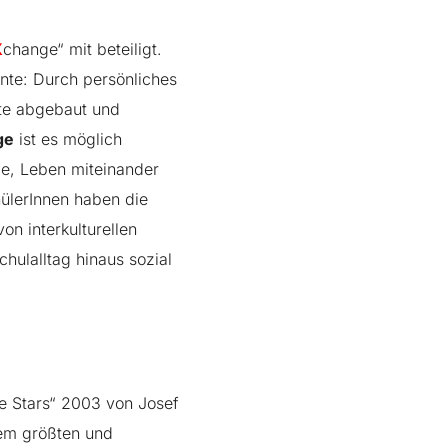
X
change“ mit beteiligt.
ente: Durch persönliches
kte abgebaut und
ge
ist es möglich
de, Leben miteinander
hülerInnen haben die
on interkulturellen
hulalltag hinaus sozial
e Stars
“ 2003 von Josef
dem größten und