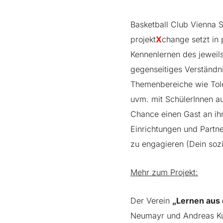
Basketball Club Vienna S
projekt
X
change setzt in 
Kennenlernen des jeweil
gegenseitiges Verständn
Themenbereiche wie Toler
uvm. mit SchülerInnen au
Chance einen Gast an ihre
Einrichtungen und Partne
zu engagieren (Dein soz
Mehr zum Projekt:
Der Verein
„Lernen aus 
Neumayr und Andreas Kub