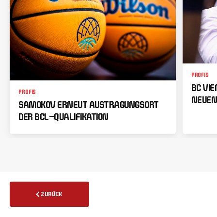
PROFIS
BC VI
PROFIS
NEUEN
SAMOKOV ERNEUT AUSTRAGUNGSORT
DER BCL-QUALIFIKATION
ZURÜCK