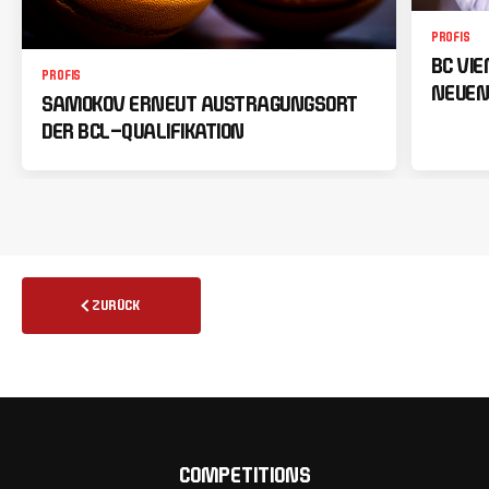
PROFIS
BC VI
PROFIS
NEUEN
SAMOKOV ERNEUT AUSTRAGUNGSORT
DER BCL-QUALIFIKATION
ZURÜCK
COMPETITIONS