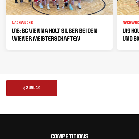
NACHWUCHS
NACHWUC
U16: BC VIENNA HOLT SILBER BEI DEN
U19 HO
WIENER MEISTERSCHAFTEN
UND SI
ZURÜCK
COMPETITIONS