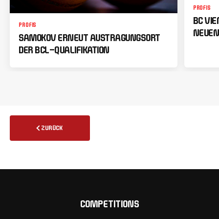
PROFIS
BC VI
PROFIS
NEUEN
SAMOKOV ERNEUT AUSTRAGUNGSORT
DER BCL-QUALIFIKATION
ZURÜCK
COMPETITIONS