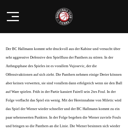
Skip
KNAPPER SIEG FÜHRT ZUM 2:0
to
FÜR DEN BC HALLMANN!
content
Der BC Hallmann kommt sehr druckvoll aus der Kabine und versucht über
sehr aggressive Defensive den Spielfluss der Panthers zu stören. In der
Anfsngsphase des Spieles ist es vorallem Vujosevic, der die
Offensivaktionen auf sich zieht. Die Panthers nehmen einige Dreier können
aber keinen verwerten, sie sind vorallem dann erfolgreich wenn sie den Ball
auf Ware spielen. Früh in der Partie kassiert Fairell sein 2tes Foul. In der
Folge verflacht das Spiel ein wenig. Mit der Hereinnahme von Miletic wird
das Spiel der Wiener wieder schneller und der BC Hallmann kommt zu ein
paar sehenswerten Punkten. In der Folge begehen die Wiener zuviele Fouls
und bringen so die Panthers an die Linie. Die Wiener besinnen sich wieder