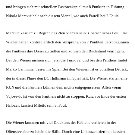
und bringen sich mit schnellem Fastbreakspiel mit 8 Punkten in Führung.
Nikola Maravic hält nach diesem Viertel, wie auch Fairell bei 2 Fouls.
Maravic kassiert zu Beginn des 2ten Viertéls sein 3. persönliches Foul. Die
Wiener halten kontinuierilich den Vorsprung von 7 Punkten. Jetzt beginnen
die Panthers ihre Dreier zu treffen und können den Rückstand verringern.
Bei den Wiener mehren sich jetzt die Turnover und bei den Panthers findet
Marko Car immer besser ins Spiel. Bei den Wienern ist es vorallem Detrick,
der in dieser Phase den BC Hallmann im Spiel hält. Die Wiener starten eine
RUN und die Panthers können dem nichts entgegensetzen. Allen voran
Vujosevic ist von den Panthers nicht zu stoppen. Kurz vor Ende der ersten
Halbzeit kassiert Miletic sein 3. Foul.
Die Wiener kommen mit viel Druck aus der Kabiene verlieren in der
Offensive aber zu leicht die Bälle. Durch eine Unkonzentriertheit kassiert