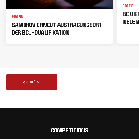
PROFIS
BC VI
PROFIS
NEUEN
SAMOKOV ERNEUT AUSTRAGUNGSORT
DER BCL-QUALIFIKATION
ZURÜCK
COMPETITIONS