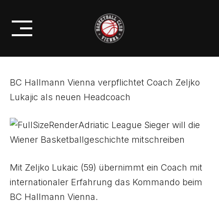
Skip
ZELJKO LUKAJIC ALS NEUEN
to
HEADCOACH!
content
BC Hallmann Vienna verpflichtet Coach Zeljko
Lukajic als neuen Headcoach
Adriatic League Sieger will die
Wiener Basketballgeschichte mitschreiben
Mit Zeljko Lukaic (59) übernimmt ein Coach mit
internationaler Erfahrung das Kommando beim
BC Hallmann Vienna.