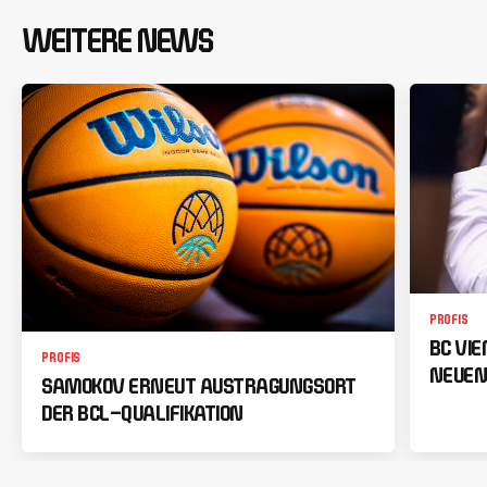
WEITERE NEWS
PROFIS
BC VI
PROFIS
NEUEN
SAMOKOV ERNEUT AUSTRAGUNGSORT
DER BCL-QUALIFIKATION