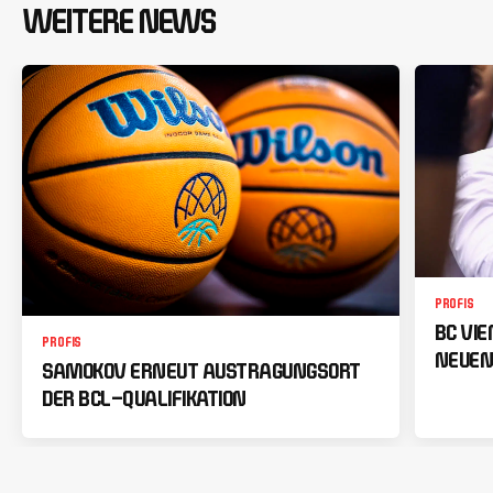
WEITERE NEWS
PROFIS
BC VI
PROFIS
NEUEN
SAMOKOV ERNEUT AUSTRAGUNGSORT
DER BCL-QUALIFIKATION