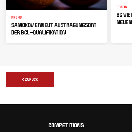
PROFIS
BC VI
PROFIS
NEUEN
SAMOKOV ERNEUT AUSTRAGUNGSORT
DER BCL-QUALIFIKATION
ZURÜCK
COMPETITIONS