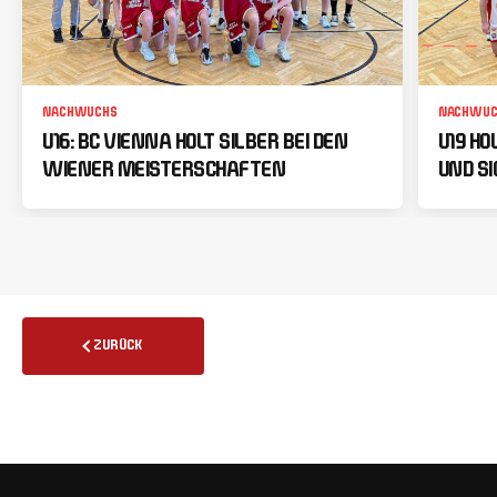
NACHWUCHS
NACHWUC
U16: BC VIENNA HOLT SILBER BEI DEN
U19 HO
WIENER MEISTERSCHAFTEN
UND SI
ZURÜCK