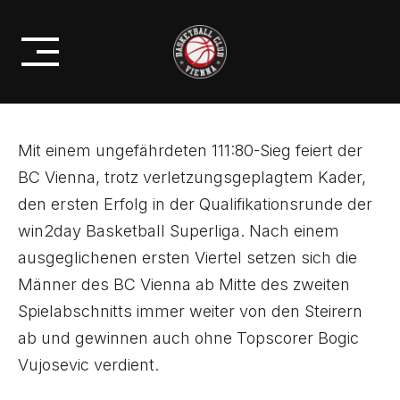
Skip
BC VIENNA ZERLEGT
to
FÜRSTENFELD PANTHERS
content
Mit einem ungefährdeten 111:80-Sieg feiert der
BC Vienna, trotz verletzungsgeplagtem Kader,
den ersten Erfolg in der Qualifikationsrunde der
win2day Basketball Superliga. Nach einem
ausgeglichenen ersten Viertel setzen sich die
Männer des BC Vienna ab Mitte des zweiten
Spielabschnitts immer weiter von den Steirern
ab und gewinnen auch ohne Topscorer Bogic
Vujosevic verdient.