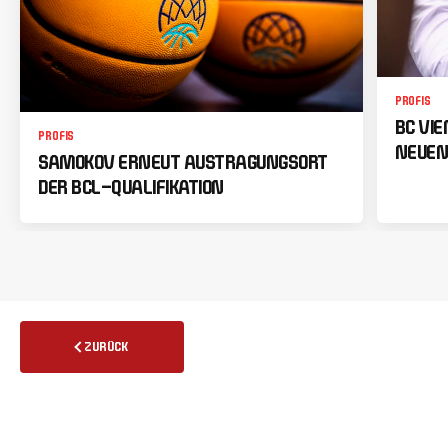
PROFIS
BC VI
PROFIS
NEUEN
SAMOKOV ERNEUT AUSTRAGUNGSORT
DER BCL-QUALIFIKATION
ZURÜCK