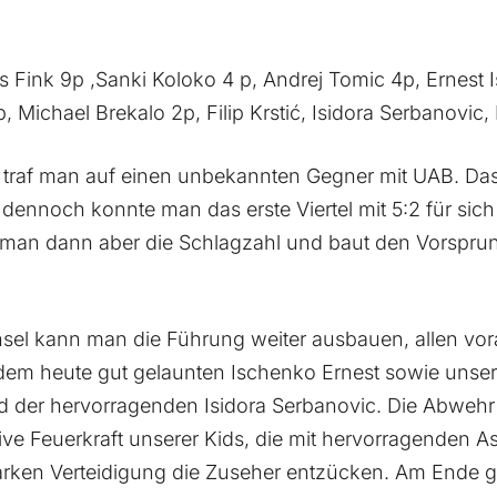
 Fink 9p ,Sanki Koloko 4 p, Andrej Tomic 4p, Ernest 
, Michael Brekalo 2p, Filip Krstić, Isidora Serbanovic, 
 traf man auf einen unbekannten Gegner mit UAB. Das S
 dennoch konnte man das erste Viertel mit 5:2 für si
t man dann aber die Schlagzahl und baut den Vorsprun
l kann man die Führung weiter ausbauen, allen vora
dem heute gut gelaunten Ischenko Ernest sowie unse
d der hervorragenden Isidora Serbanovic. Die Abwehr
ive Feuerkraft unserer Kids, die mit hervorragenden As
tarken Verteidigung die Zuseher entzücken. Am Ende g