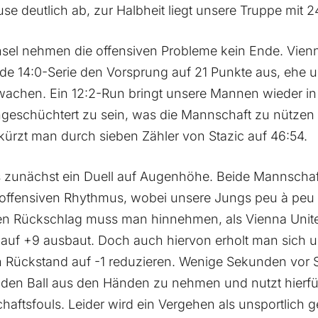
use deutlich ab, zur Halbheit liegt unsere Truppe mit 
el nehmen die offensiven Probleme kein Ende. Vienn
ende 14:0-Serie den Vorsprung auf 21 Punkte aus, ehe 
wachen. Ein 12:2-Run bringt unsere Mannen wieder in
ngeschüchtert zu sein, was die Mannschaft zu nützen
erkürzt man durch sieben Zähler von Stazic auf 46:54.
 es zunächst ein Duell auf Augenhöhe. Beide Mannscha
offensiven Rhythmus, wobei unsere Jungs peu à peu
en Rückschlag muss man hinnehmen, als Vienna United
auf +9 ausbaut. Doch auch hiervon erholt man sich u
 Rückstand auf -1 reduzieren. Wenige Sekunden vor 
 den Ball aus den Händen zu nehmen und nutzt hierfü
ftsfouls. Leider wird ein Vergehen als unsportlich g