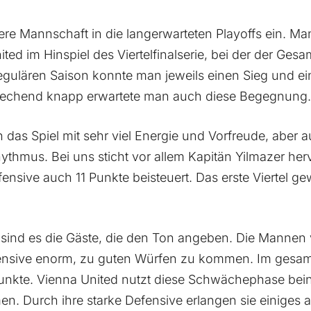
re Mannschaft in die langerwarteten Playoffs ein. M
ited im Hinspiel des Viertelfinalserie, bei der der Ges
 Regulären Saison konnte man jeweils einen Sieg und e
rechend knapp erwartete man auch diese Begegnung
 das Spiel mit sehr viel Energie und Vorfreude, aber 
hythmus. Bei uns sticht vor allem Kapitän Yilmazer he
ensive auch 11 Punkte beisteuert. Das erste Viertel g
i sind es die Gäste, die den Ton angeben. Die Mannen
fensive enorm, zu guten Würfen zu kommen. Im gesamt
unkte. Vienna United nutzt diese Schwächephase bein
. Durch ihre starke Defensive erlangen sie einiges 