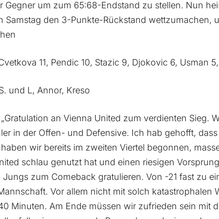
er Gegner um zum 65:68-Endstand zu stellen. Nun heiß
n Samstag den 3-Punkte-Rückstand wettzumachen, u
chen
Cvetkova 11, Pendic 10, Stazic 9, Djokovic 6, Usman 5
. und L, Annor, Kreso
„Gratulation an Vienna United zum verdienten Sieg. W
ehler in der Offen- und Defensive. Ich hab gehofft, das
s haben wir bereits im zweiten Viertel begonnen, mass
ited schlau genutzt hat und einen riesigen Vorsprung
 Jungs zum Comeback gratulieren. Von -21 fast zu 
Mannschaft. Vor allem nicht mit solch katastrophalen
 40 Minuten. Am Ende müssen wir zufrieden sein mit 