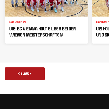
NACHWUCHS
NACHWUC
U16: BC VIENNA HOLT SILBER BEI DEN
U19 HO
WIENER MEISTERSCHAFTEN
UND SI
ZURÜCK