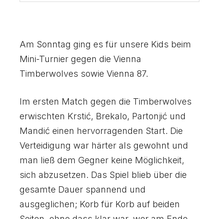
7
7
4
4
0
0
2
2
8
8
5
5
3
3
Am Sonntag ging es für unsere Kids beim
9
9
6
6
Mini-Turnier gegen die Vienna
4
4
Timberwolves sowie Vienna 87.
0
0
7
7
Im ersten Match gegen die Timberwolves
5
5
erwischten Krstić, Brekalo, Partonjić und
8
8
Mandić einen hervorragenden Start. Die
6
6
Verteidigung war härter als gewohnt und
9
9
man ließ dem Gegner keine Möglichkeit,
7
7
sich abzusetzen. Das Spiel blieb über die
0
0
gesamte Dauer spannend und
8
8
ausgeglichen; Korb für Korb auf beiden
Seiten, ohne dass klar war, wer am Ende