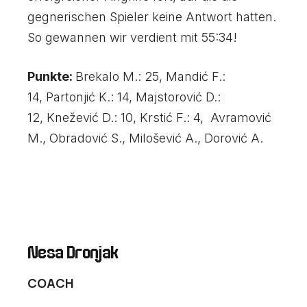
gegnerischen Spieler keine Antwort hatten.
So gewannen wir verdient mit 55:34!
Punkte:
Brekalo M.: 25, Mandić F.:
14, Partonjić K.: 14, Majstorović D.:
12, Knežević D.: 10, Krstić F.: 4, Avramović
M., Obradović S., Milošević A., Dorović A.
Nesa Dronjak
COACH