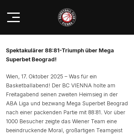
Skip
BC VIENNA ERKÄMPFT
to
ZWEITEN SIEG IN DER ABA LIGA
content
Spektakulärer 88:81-Triumph über Mega
Superbet Beograd!
Wien, 17. Oktober 2025 – Was für ein
Basketballabend! Der BC VIENNA holte am
Freitagabend seinen zweiten Heimsieg in der
ABA Liga und bezwang Mega Superbet Beograd
nach einer packenden Partie mit 88:81. Vor über
1000 Besucher zeigte das Wiener Team eine
beeindruckende Moral, großartigen Teamgeist