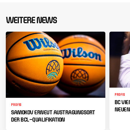
WEITERE NEWS
PROFIS
BC VI
PROFIS
NEUEN
SAMOKOV ERNEUT AUSTRAGUNGSORT
DER BCL-QUALIFIKATION