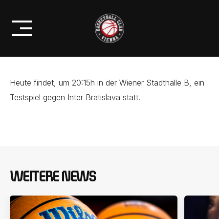
Skip
BC ZEPTER VIENNA VS. INTER
to
BRATISLAVA TESTSPIEL
content
Heute findet, um 20:15h in der Wiener Stadthalle B, ein
Testspiel gegen Inter Bratislava statt.
WEITERE NEWS