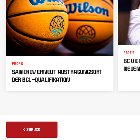
PROFIS
BC VI
PROFIS
NEUEN
SAMOKOV ERNEUT AUSTRAGUNGSORT
DER BCL-QUALIFIKATION
ZURÜCK